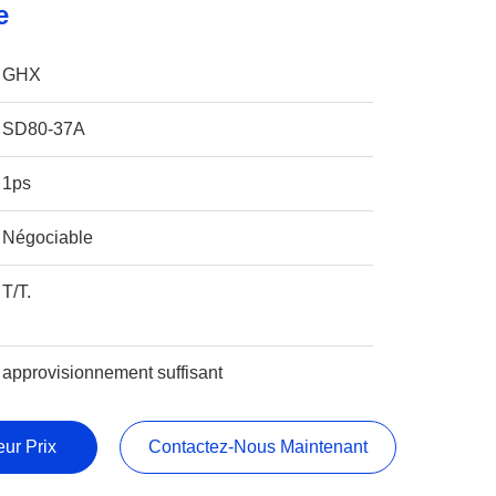
e
GHX
SD80-37A
1ps
Négociable
T/T.
approvisionnement suffisant
ur Prix
Contactez-Nous Maintenant