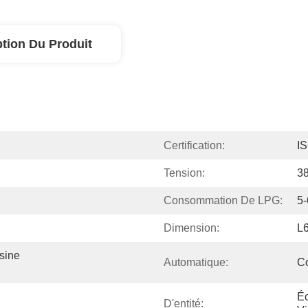
ption Du Produit
Certification:
I
Tension:
3
Consommation De LPG:
5-
Dimension:
L
ine 
Automatique:
C
Éc
D'entité: