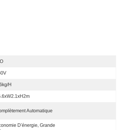
SO
80V
6kg/h
6.6xW2.1xH2m
omplètement Automatique
onomie D'énergie, Grande 