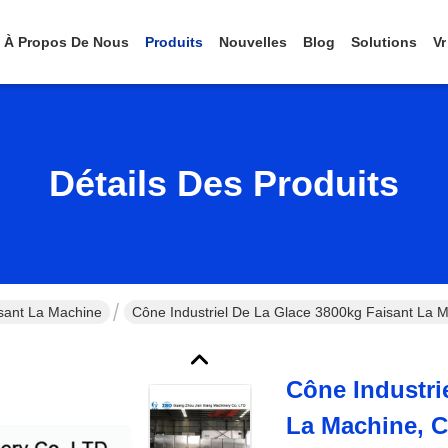
À Propos De Nous
Produits
Nouvelles
Blog
Solutions
Vr
Détails Des Produits
sant La Machine
Cône Industriel De La Glace 3800kg Faisant La 
Cône Industri
La Machine, C