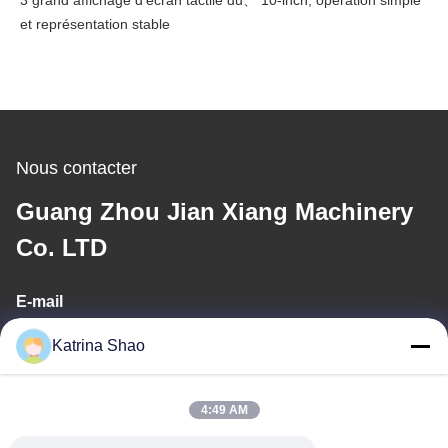
3 grand affichage d'écran tactile du、 10-inch, opération simple
et représentation stable
Nous contacter
Guang Zhou Jian Xiang Machinery
Co. LTD
E-mail
katrina@jxmachineryco.com
Katrina Shao
4:49 AM
Notre adresse