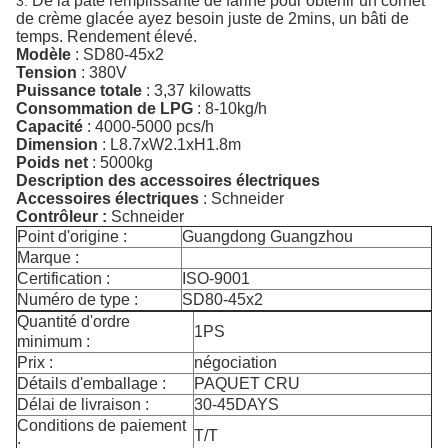
De la pâte remplissante de farine pour obtenir un cornet
3.
de crème glacée ayez besoin juste de 2mins, un bâti de
temps. Rendement élevé.
Modèle
:
SD80-45x2
Tension
: 380V
Puissance totale
: 3,37 kilowatts
Consommation de LPG
: 8-10kg/h
Capacité
: 4000-5000 pcs/h
Dimension
: L8.7xW2.1xH1.8m
Poids net
: 5000kg
Description des accessoires électriques
Accessoires électriques
: Schneider
Contrôleur :
Schneider
Point d'origine :
Guangdong Guangzhou
Marque :
Certification :
ISO-9001
Numéro de type :
SD80-45x2
Quantité d'ordre
1PS
minimum :
Prix :
négociation
Détails d'emballage :
PAQUET CRU
Délai de livraison :
30-45DAYS
Conditions de paiement
T/T
: