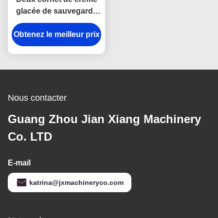
glacée de sauvegarde
du gaz 3500pcs/h de
Obtenez le meilleur prix
couleur faisant la
machine
Nous contacter
Guang Zhou Jian Xiang Machinery
Co. LTD
E-mail
katrina@jxmachineryco.com