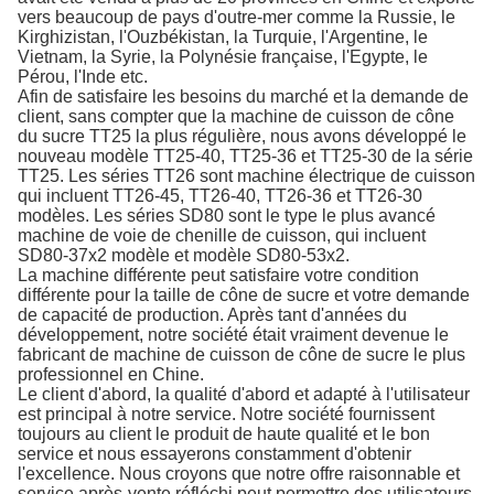
vers beaucoup de pays d'outre-mer comme la Russie, le
Kirghizistan, l'Ouzbékistan, la Turquie, l'Argentine, le
Vietnam, la Syrie, la Polynésie française, l'Egypte, le
Pérou, l'Inde etc.
Afin de satisfaire les besoins du marché et la demande de
client, sans compter que la machine de cuisson de cône
du sucre TT25 la plus régulière, nous avons développé le
nouveau modèle TT25-40, TT25-36 et TT25-30 de la série
TT25. Les séries TT26 sont machine électrique de cuisson
qui incluent TT26-45, TT26-40, TT26-36 et TT26-30
modèles. Les séries SD80 sont le type le plus avancé
machine de voie de chenille de cuisson, qui incluent
SD80-37x2 modèle et modèle SD80-53x2.
La machine différente peut satisfaire votre condition
différente pour la taille de cône de sucre et votre demande
de capacité de production. Après tant d'années du
développement, notre société était vraiment devenue le
fabricant de machine de cuisson de cône de sucre le plus
professionnel en Chine.
Le client d'abord, la qualité d'abord et adapté à l'utilisateur
est principal à notre service. Notre société fournissent
toujours au client le produit de haute qualité et le bon
service et nous essayerons constamment d'obtenir
l'excellence. Nous croyons que notre offre raisonnable et
service après-vente réfléchi peut permettre des utilisateurs