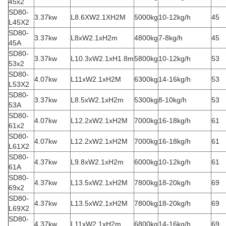
45x2
SD80-
3.37kw
L8.6XW2.1XH2M
5000kg
10-12kg/h
45
L45X2
SD80-
3.37kw
L8xW2.1xH2m
4800kg
7-8kg/h
45
45A
SD80-
3.37kw
L10.3xW2.1xH1.8m
5800kg
10-12kg/h
53
53x2
SD80-
4.07kw
L11xW2.1xH2M
6300kg
14-16kg/h
53
L53X2
SD80-
3.37kw
L8.5xW2.1xH2m
5300kg
8-10kg/h
53
53A
SD80-
4.07kw
L12.2xW2.1xH2M
7000kg
16-18kg/h
61
61x2
SD80-
4.07kw
L12.2xW2.1xH2M
7000kg
16-18kg/h
61
L61X2
SD80-
4.37kw
L9.8xW2.1xH2m
6000kg
10-12kg/h
61
61A
SD80-
4.37kw
L13.5xW2.1xH2M
7800kg
18-20kg/h
69
69x2
SD80-
4.37kw
L13.5xW2.1xH2M
7800kg
18-20kg/h
69
L69X2
SD80-
4.37kw
L11xW2.1xH2m
6800kg
14-16kg/h
69