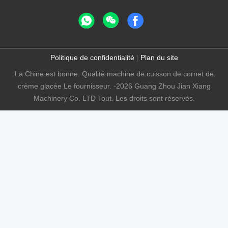
Politique de confidentialité
|
Plan du site
La Chine est bonne. Qualité machine de cuisson de cornet de
crème glacée Le fournisseur. -2026 Guang Zhou Jian Xiang
Machinery Co. LTD Tout. Les droits sont réservés.