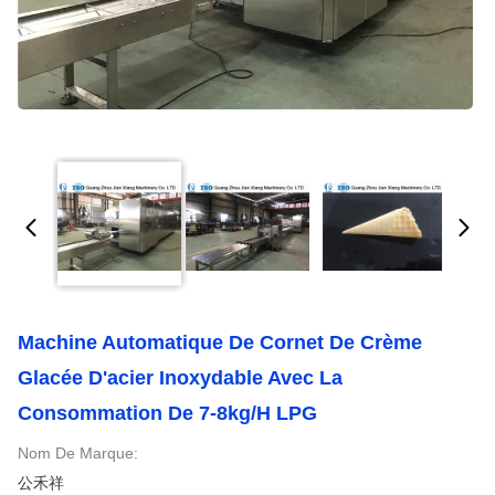
Machine Automatique De Cornet De Crème
Glacée D'acier Inoxydable Avec La
Consommation De 7-8kg/H LPG
Nom De Marque:
公禾祥