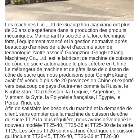
Les machines Cie., Ltd de Guangzhou Jianxiang ont plus
de 20 ans d'expérience dans la production des produits
mécaniques. Maintenant la société a la force technique
forte, l'équipement avancé et la gestion normative après
beaucoup d'années de lutte et d'accumulation de
technologie. Notre associé Guangzhou GongHeXiang
Machinery Co., Ltd, est le fabricant de machine de cuisson
de cône de sucre automatique le plus célèbre en Chine.
Le mélangeur de machine et de pâte lisse de cuisson de
cône de sucre que nous produisons pour GongHeXiang
avait été vendu à plus de 20 provinces en Chine et exporté
vers beaucoup de pays d'outre-mer comme la Russie, le
Kirghizistan, l'Ouzbékistan, la Turquie, l'Argentine, le
Vietnam, la Syrie, la Polynésie française, l'Egypte, le
Pérou, l'Inde etc.
Afin de satisfaire les besoins du marché et la demande de
client, sans compter que la machine de cuisson de cône
du sucre TT25 la plus régulière, nous avons développé le
nouveau modèle TT25-40, TT25-36 et TT25-30 de la série
TT25. Les séries TT26 sont machine électrique de cuisson
qui incluent TT26-45, TT26-40, TT26-36 et TT26-30