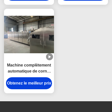
production 8-10 kg/h
de 7 à 8 kg/h
Consommation de GPL
Machine complètement
automatique de cornet
de crème glacée avec
Obtenez le meilleur prix
les accessoires
électriques de
Schneider 2500pcs/h