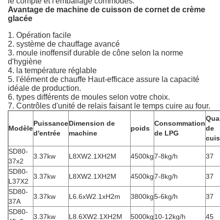
le compte et l'emballage commodes.
Avantage de machine de cuisson de cornet de crème
glacée
1. Opération facile
2. système de chauffage avancé
3. moule inoffensif durable de cône selon la norme
d'hygiène
4. la température réglable
5. l'élément de chauffe Haut-efficace assure la capacité
idéale de production.
6. types différents de moules selon votre choix.
7. Contrôles d'unité de relais faisant le temps cuire au four.
Quan
Puissance
Dimension de
Consommation
Modèle
poids
de
d'entrée
machine
de LPG
cui
SD80-
3.37kw
L8XW2.1XH2M
4500kg
7-8kg/h
37
37x2
SD80-
3.37kw
L8XW2.1XH2M
4500kg
7-8kg/h
37
L37X2
SD80-
3.37kw
L6.6xW2.1xH2m
3800kg
5-6kg/h
37
37A
SD80-
3.37kw
L8.6XW2.1XH2M
5000kg
10-12kg/h
45