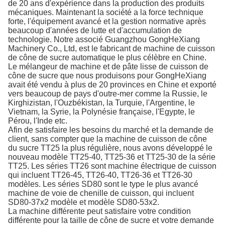
de 20 ans d'expérience dans la production des produits
mécaniques. Maintenant la société a la force technique
forte, l'équipement avancé et la gestion normative après
beaucoup d'années de lutte et d'accumulation de
technologie. Notre associé Guangzhou GongHeXiang
Machinery Co., Ltd, est le fabricant de machine de cuisson
de cône de sucre automatique le plus célèbre en Chine.
Le mélangeur de machine et de pâte lisse de cuisson de
cône de sucre que nous produisons pour GongHeXiang
avait été vendu à plus de 20 provinces en Chine et exporté
vers beaucoup de pays d'outre-mer comme la Russie, le
Kirghizistan, l'Ouzbékistan, la Turquie, l'Argentine, le
Vietnam, la Syrie, la Polynésie française, l'Egypte, le
Pérou, l'Inde etc.
Afin de satisfaire les besoins du marché et la demande de
client, sans compter que la machine de cuisson de cône
du sucre TT25 la plus régulière, nous avons développé le
nouveau modèle TT25-40, TT25-36 et TT25-30 de la série
TT25. Les séries TT26 sont machine électrique de cuisson
qui incluent TT26-45, TT26-40, TT26-36 et TT26-30
modèles. Les séries SD80 sont le type le plus avancé
machine de voie de chenille de cuisson, qui incluent
SD80-37x2 modèle et modèle SD80-53x2.
La machine différente peut satisfaire votre condition
différente pour la taille de cône de sucre et votre demande