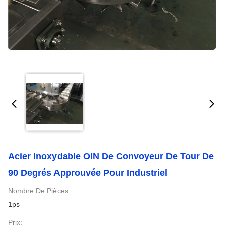
Acier Inoxydable OIN De Convoyeur De Tour De
90 Degrés Approuvée Pour Industriel
Nombre De Pièces:
1ps
Prix: