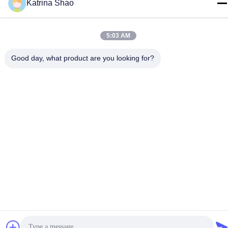
Guangdong, Chine
Katrina Shao
Télégramme
86--15913188664
5:03 AM
Good day, what product are you looking for?
Politique de confidentialité
|
Plan du site
La Chine est bonne. Qualité machine de cuisson de cornet de
crème glacée Le fournisseur. -2026 Guang Zhou Jian Xiang
Machinery Co. LTD Tout. Les droits sont réservés.