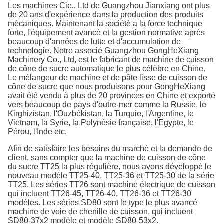
Les machines Cie., Ltd de Guangzhou Jianxiang ont plus
de 20 ans d'expérience dans la production des produits
mécaniques. Maintenant la société a la force technique
forte, l'équipement avancé et la gestion normative après
beaucoup d'années de lutte et d'accumulation de
technologie. Notre associé Guangzhou GongHeXiang
Machinery Co., Ltd, est le fabricant de machine de cuisson
de cône de sucre automatique le plus célèbre en Chine.
Le mélangeur de machine et de pâte lisse de cuisson de
cône de sucre que nous produisons pour GongHeXiang
avait été vendu à plus de 20 provinces en Chine et exporté
vers beaucoup de pays d'outre-mer comme la Russie, le
Kirghizistan, l'Ouzbékistan, la Turquie, l'Argentine, le
Vietnam, la Syrie, la Polynésie française, l'Egypte, le
Pérou, l'Inde etc.
Afin de satisfaire les besoins du marché et la demande de
client, sans compter que la machine de cuisson de cône
du sucre TT25 la plus régulière, nous avons développé le
nouveau modèle TT25-40, TT25-36 et TT25-30 de la série
TT25. Les séries TT26 sont machine électrique de cuisson
qui incluent TT26-45, TT26-40, TT26-36 et TT26-30
modèles. Les séries SD80 sont le type le plus avancé
machine de voie de chenille de cuisson, qui incluent
SD80-37x2 modèle et modèle SD80-53x2.