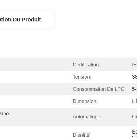
ption Du Produit
Certification:
I
Tension:
3
Consommation De LPG:
5-
Dimension:
L
ine 
Automatique:
C
Éc
D'entité: