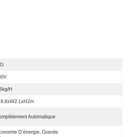
SO
80V
6kg/h
16.6xW2.1xH2m
omplètement Automatique
onomie D'énergie, Grande 