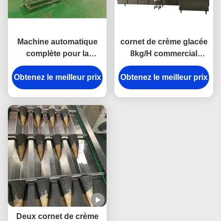
Machine automatique
cornet de crème glacée
complète pour la
8kg/H commercial
fabrication de cornets
faisant le contrôle de
Obtenez le meilleur prix
de sucre - Conception
Obtenez le meilleur prix
Schneider de machine
économe en énergie
avec plaques de
cuisson durables en
fonte
Deux cornet de crème