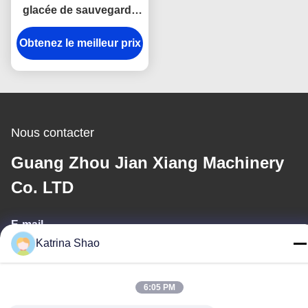
glacée de sauvegarde
du gaz 3500pcs/h de
Obtenez le meilleur prix
couleur faisant la
machine
Nous contacter
Guang Zhou Jian Xiang Machinery
Co. LTD
E-mail
Katrina Shao
katrina@jxmachineryco.com
6:05 PM
Notre adresse