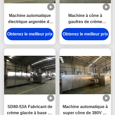
Machine automatique
Machine à cône à
électrique argentée de
gaufres de crème
cornet de crème glacée
glacée à 380V de 4,37
Obtenez le meilleur prix
de la couleur 10kg/H
Obtenez le meilleur prix
kW contrôlée par
Schneider
SD80-53A Fabricant de
Machine automatique à
crème glacée à base de
super cône de 380V de