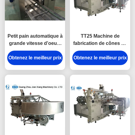
Petit pain automatique à
TT25 Machine de
grande vitesse d'oeufs
fabrication de cônes de
faisant la machine avec
gaufres
la consommation de 18-
Obtenez le meilleur prix
Obtenez le meilleur prix
L3.2xW2.7xH2.1M Avec
20kg/H LPG
une pression d'air
comprimé de 0,6MPa