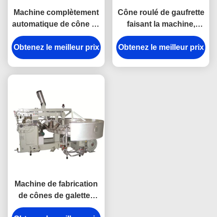
Machine complètement
Cône roulé de gaufrette
automatique de cône de
faisant la machine,
gaufrette de crème
machine de biscuit de
Obtenez le meilleur prix
glacée pour l'usine de
Obtenez le meilleur prix
crème glacée garantie
casse-croûte
d'un an
Machine de fabrication
de cônes de galettes
industrielles 380V 1,5kw