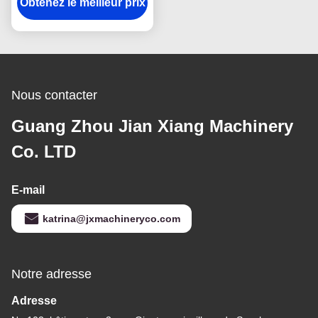
Obtenez le meilleur prix
Pour la cuisson de la
crème glacée cône
Nous contacter
Guang Zhou Jian Xiang Machinery
Co. LTD
E-mail
katrina@jxmachineryco.com
Notre adresse
Adresse