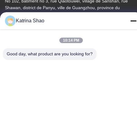
No 102, bâtiment no 3, rue Qiaotouwei, village de Sanshan, rue
Shawan, district de Panyu, ville de Guangzhou, province du
Guangdong, Chine
Katrina Shao
Télégramme
86--15913188664
10:14 PM
Good day, what product are you looking for?
Politique de confidentialité
|
Plan du site
La Chine est bonne. Qualité machine de cuisson de cornet de
crème glacée Le fournisseur. -2026 Guang Zhou Jian Xiang
Machinery Co. LTD Tout. Les droits sont réservés.