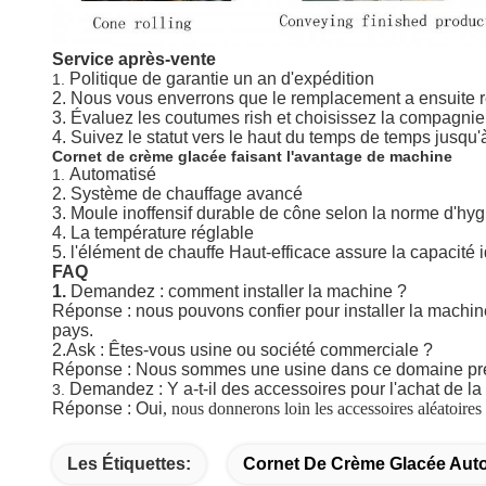
Service après-vente
Politique de garantie un an d'expédition
1.
2. Nous vous enverrons que le remplacement a ensuite r
3. Évaluez les coutumes rish et choisissez la compagnie 
4. Suivez le statut vers le haut du temps de temps jusqu
Cornet de crème glacée faisant l'avantage de machine
Automatisé
1.
2. Système de chauffage avancé
3. Moule inoffensif durable de cône selon la norme d'hy
4. La température réglable
5. l'élément de chauffe Haut-efficace assure la capacité 
FAQ
1.
Demandez : comment installer la machine ?
Réponse : nous pouvons confier pour installer la machin
pays.
2.Ask : Êtes-vous usine ou société commerciale ?
Réponse : Nous sommes une usine dans ce domaine pr
Demandez : Y a-t-il des accessoires pour l'achat de l
3.
Réponse : Oui
,
nous donnerons loin les accessoires aléatoires e
Les Étiquettes:
Cornet De Crème Glacée Auto