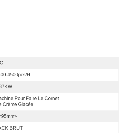
SO
800-4500pcs/h
.37KW
chine Pour Faire Le Cornet 
e Crème Glacée
<95mm>
ACK BRUT