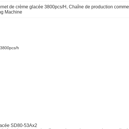
ornet de crème glacée 3800pcs/H
, 
Chaîne de production commer
ng Machine
 3800pcs/h
 glacée SD80-53Ax2