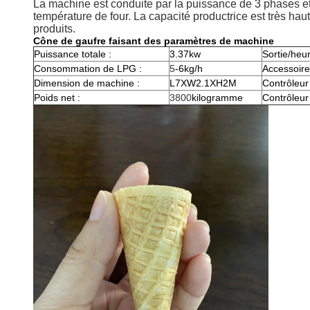
La machine est conduite par la puissance de 3 phases et l
température de four. La capacité productrice est très haut
produits.
Cône de gaufre faisant des paramètres de machine
Puissance totale :
3.37kw
Sortie/heur
Consommation de LPG :
5
-6kg/h
Accessoire
Dimension de machine :
L7XW2.1XH2M
Contrôleur
Poids net :
3800
kilogramme
Contrôleur 