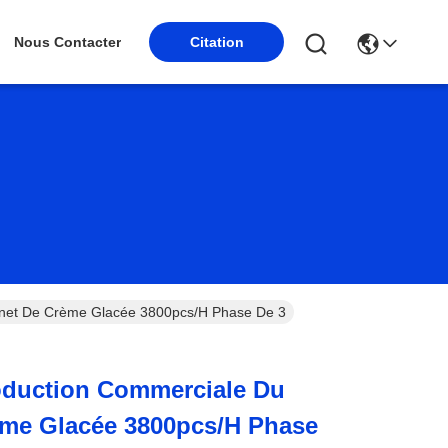
Nous Contacter
Citation
net De Crème Glacée 3800pcs/H Phase De 3
oduction Commerciale Du
ème Glacée 3800pcs/H Phase