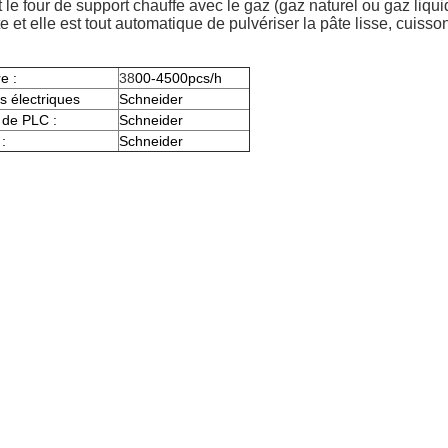
e four de support chauffe avec le gaz (gaz naturel ou gaz liquid
e et elle est tout automatique de pulvériser la pâte lisse, cuiss
e :
38
00-4500pcs/h
s électriques
Schneider
 de PLC :
Schneider
:
Schneider