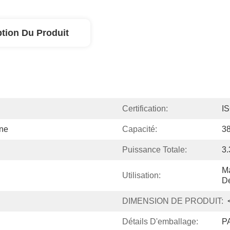
ption Du Produit
Certification:
I
ne
Capacité:
3
Puissance Totale:
3
Ma
Utilisation:
D
DIMENSION DE PRODUIT:
Détails D'emballage:
P