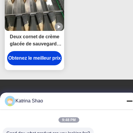
Deux cornet de crème
glacée de sauvegarde
du gaz 3500pcs/h de
Obtenez le meilleur prix
couleur faisant la
machine
Nous contacter
Katrina Shao
Guang Zhou Jian Xiang Machinery
Co. LTD
9:48 PM