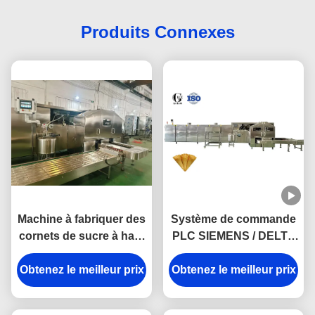
Produits Connexes
Machine à fabriquer des
Système de commande
cornets de sucre à haut
PLC SIEMENS / DELTA
rendement – Jusqu'à 11
Machine à cuire à la
Obtenez le meilleur prix
000 MiniCornets par
Obtenez le meilleur prix
crème glacée à cône
heure
Augmentez votre
efficacité de production