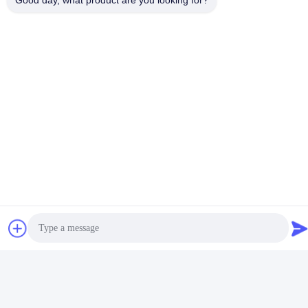
Good day, what product are you looking for?
E-mail
katrina@jxmachineryco.com
Notre adresse
Adresse
No 102, bâtiment no 3, rue Qiaotouwei, village de Sanshan, rue
Shawan, district de Panyu, ville de Guangzhou, province du
Guangdong, Chine
Télégramme
86--15913188664
Politique de confidentialité
|
Plan du site