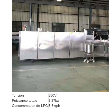
Tension
380V
Puissance totale
3.37kw
Consommation de LPG
5-6kg/h