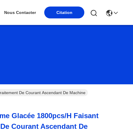
Nous Contacter
Citation
Traitement De Courant Ascendant De Machine
me Glacée 1800pcs/h Faisant
 De Courant Ascendant De