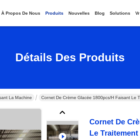
À Propos De Nous
Produits
Nouvelles
Blog
Solutions
Vr
Détails Des Produits
sant La Machine
Cornet De Crème Glacée 1800pcs/h Faisant Le 
Cornet De Crè
Le Traitement