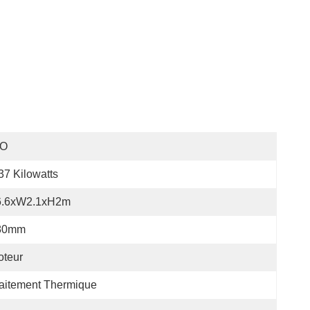
SO
37 Kilowatts
6.6xW2.1xH2m
80mm
oteur
aitement Thermique