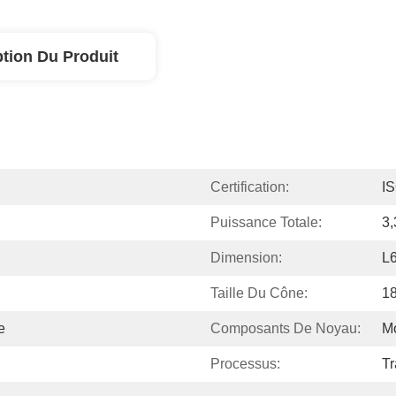
ption Du Produit
Certification:
I
Puissance Totale:
3,
Dimension:
L
Taille Du Cône:
1
e
Composants De Noyau:
M
Processus:
Tr