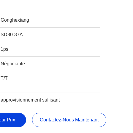
Gonghexiang
SD80-37A
1ps
Négociable
T/T
approvisionnement suffisant
ur Prix
Contactez-Nous Maintenant