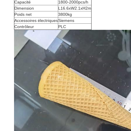
Capacité
1800-2000pcs/h
Dimension
L16.6xW2.1xH2m
Poids net
3800kg
Accessoires électriques
Siemens
Contrôleur
PLC