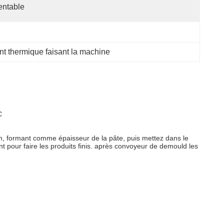
entable
nt thermique faisant la machine
C
on, formant comme épaisseur de la pâte, puis mettez dans le
ent pour faire les produits finis. après convoyeur de demould les