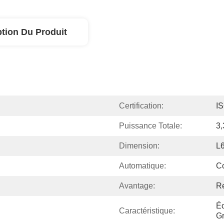
ption Du Produit
Certification:
I
Puissance Totale:
3,
Dimension:
L
Automatique:
C
Avantage:
R
Éc
Caractéristique:
Gr