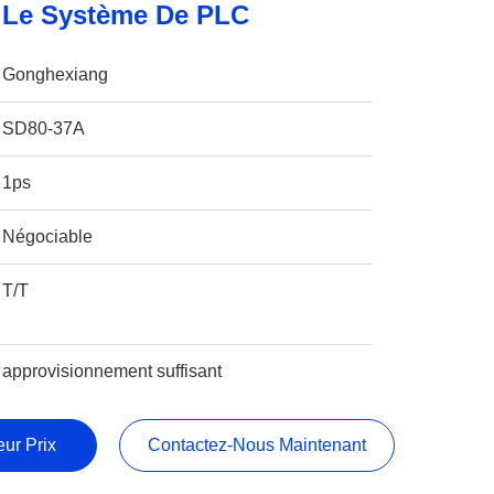
 Le Système De PLC
Gonghexiang
SD80-37A
1ps
Négociable
T/T
approvisionnement suffisant
ur Prix
Contactez-Nous Maintenant