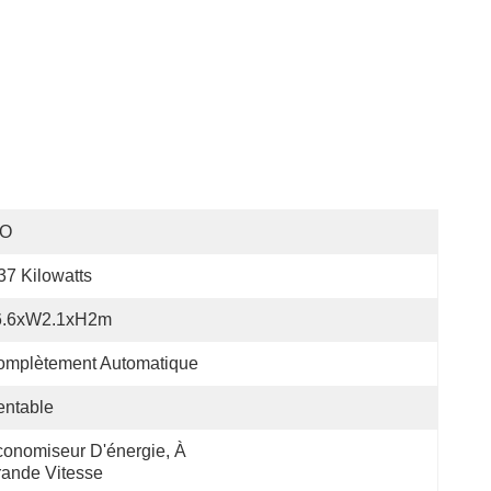
SO
37 Kilowatts
6.6xW2.1xH2m
omplètement Automatique
entable
onomiseur D'énergie, À 
ande Vitesse