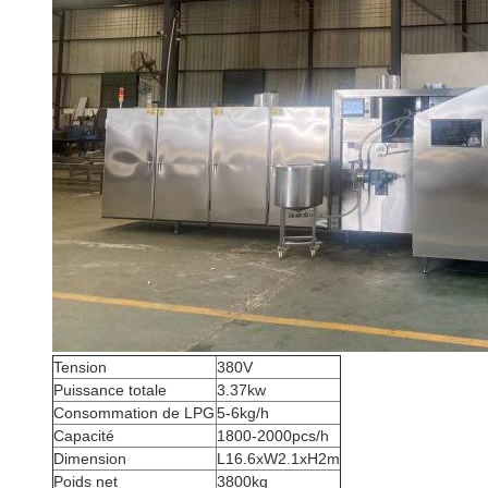
Tension
380V
Puissance totale
3.37kw
Consommation de LPG
5-6kg/h
Capacité
1800-2000pcs/h
Dimension
L16.6xW2.1xH2m
Poids net
3800kg