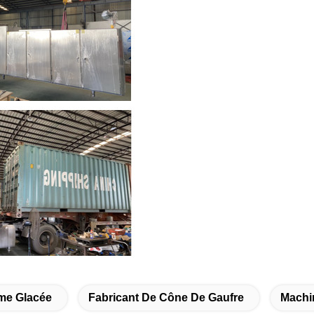
me Glacée
Fabricant De Cône De Gaufre
Machi