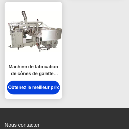
Machine de fabrication
de cônes de galettes
industrielles 380V 1,5kw
Obtenez le meilleur prix
Pour la cuisson de la
crème glacée cône
Nous contacter