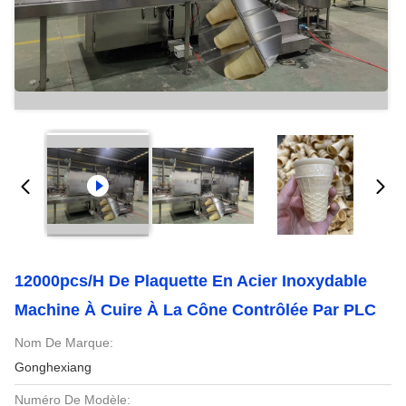
12000pcs/h De Plaquette En Acier Inoxydable
Machine À Cuire À La Cône Contrôlée Par PLC
Nom De Marque:
Gonghexiang
Numéro De Modèle: