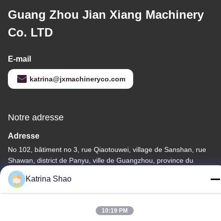
Guang Zhou Jian Xiang Machinery
Co. LTD
E-mail
katrina@jxmachineryco.com
Notre adresse
Adresse
No 102, bâtiment no 3, rue Qiaotouwei, village de Sanshan, rue
Shawan, district de Panyu, ville de Guangzhou, province du
Guangdong, Chine
Katrina Shao
Télégramme
86--15913188664
10:19 PM