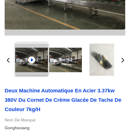
Deux Machine Automatique En Acier 3.37kw
380V Du Cornet De Crème Glacée De Tache De
Couleur 7kg/H
Nom De Marque:
Gonghexiang