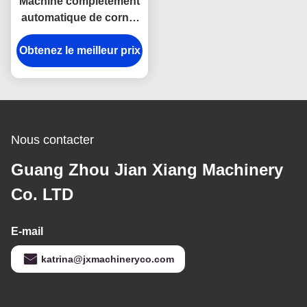
Machine complètement
automatique de cornet
de crème glacée avec
Obtenez le meilleur prix
les accessoires
électriques de
Schneider 2500pcs/h
Nous contacter
Guang Zhou Jian Xiang Machinery
Co. LTD
E-mail
katrina@jxmachineryco.com