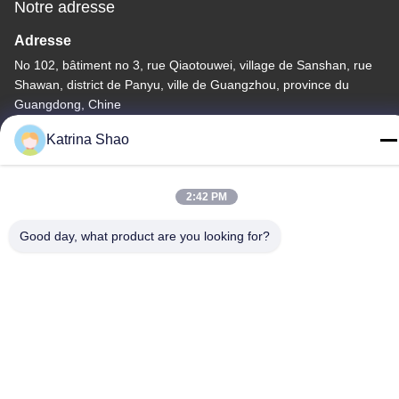
Notre adresse
Adresse
No 102, bâtiment no 3, rue Qiaotouwei, village de Sanshan, rue
Shawan, district de Panyu, ville de Guangzhou, province du
Guangdong, Chine
Télégramme
Katrina Shao
86--15913188664
2:42 PM
Good day, what product are you looking for?
Politique de confidentialité
|
Plan du site
La Chine est bonne. Qualité machine de cuisson de cornet de
crème glacée Le fournisseur. -2026 Guang Zhou Jian Xiang
Machinery Co. LTD Tout. Les droits sont réservés.