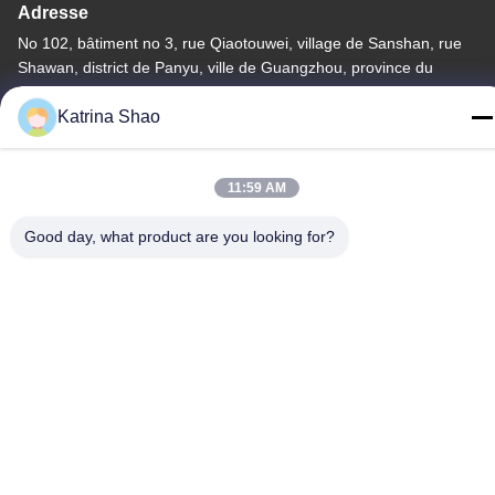
Adresse
No 102, bâtiment no 3, rue Qiaotouwei, village de Sanshan, rue
Shawan, district de Panyu, ville de Guangzhou, province du
Guangdong, Chine
Katrina Shao
Télégramme
86--15913188664
11:59 AM
Good day, what product are you looking for?
Politique de confidentialité
|
Plan du site
La Chine est bonne. Qualité machine de cuisson de cornet de
crème glacée Le fournisseur. -2026 Guang Zhou Jian Xiang
Machinery Co. LTD Tout. Les droits sont réservés.