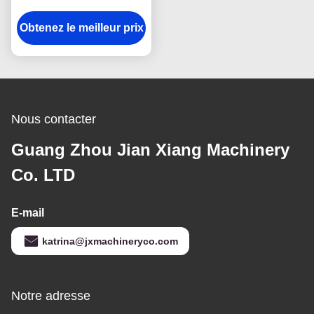
industrielles 380V 1,5kw
Obtenez le meilleur prix
Pour la cuisson de la
crème glacée cône
Nous contacter
Guang Zhou Jian Xiang Machinery
Co. LTD
E-mail
katrina@jxmachineryco.com
Notre adresse