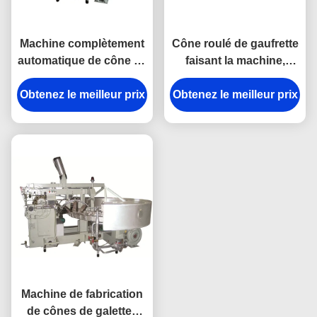
Machine complètement
Cône roulé de gaufrette
automatique de cône de
faisant la machine,
gaufrette de crème
machine de biscuit de
Obtenez le meilleur prix
glacée pour l'usine de
Obtenez le meilleur prix
crème glacée garantie
casse-croûte
d'un an
Machine de fabrication
de cônes de galettes