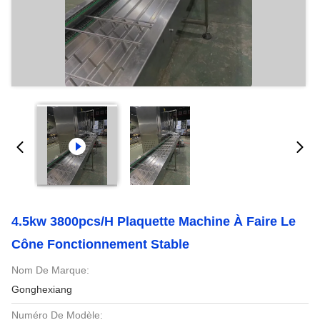
4.5kw 3800pcs/H Plaquette Machine À Faire Le
Cône Fonctionnement Stable
Nom De Marque:
Gonghexiang
Numéro De Modèle: