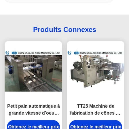
Produits Connexes
Petit pain automatique à
TT25 Machine de
grande vitesse d'oeufs
fabrication de cônes de
faisant la machine avec
gaufres
la consommation de 18-
Obtenez le meilleur prix
Obtenez le meilleur prix
L3.2xW2.7xH2.1M Avec