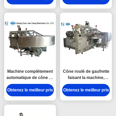
20kg/H LPG
une pression d'air
comprimé de 0,6MPa
Machine complètement
Cône roulé de gaufrette
automatique de cône de
faisant la machine,
gaufrette de crème
machine de biscuit de
Obtenez le meilleur prix
glacée pour l'usine de
Obtenez le meilleur prix
crème glacée garantie
casse-croûte
d'un an