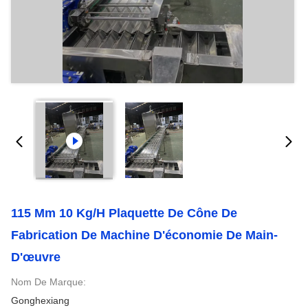
115 Mm 10 Kg/h Plaquette De Cône De
Fabrication De Machine D'économie De Main-
D'œuvre
Nom De Marque:
Gonghexiang