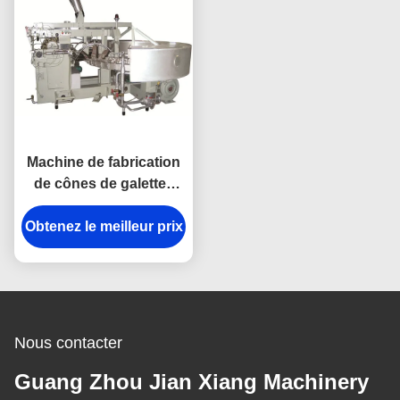
Machine de fabrication
de cônes de galettes
industrielles 380V 1,5kw
Obtenez le meilleur prix
Pour la cuisson de la
crème glacée cône
Nous contacter
Guang Zhou Jian Xiang Machinery