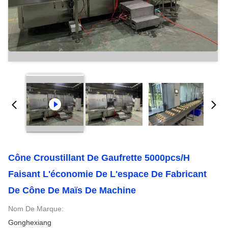
Cône Croustillant De Gaufrette 5000pcs/H
Faisant L'économie De L'espace De Fabricant
De Cône De Maïs De Machine
Nom De Marque:
Gonghexiang