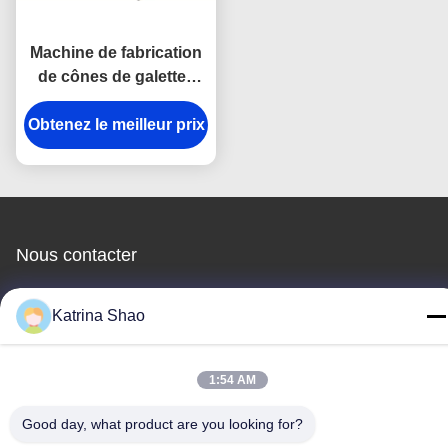
Machine de fabrication
de cônes de galettes
industrielles 380V 1,5kw
Obtenez le meilleur prix
Pour la cuisson de la
crème glacée cône
Nous contacter
Guang Zhou Jian Xiang Machinery
Katrina Shao
Co. LTD
1:54 AM
E-mail
Good day, what product are you looking for?
katrina@jxmachineryco.com