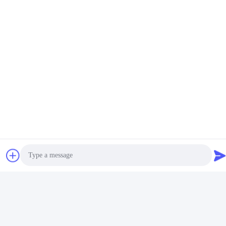
Notre adresse
Adresse
No 102, bâtiment no 3, rue Qiaotouwei, village de Sanshan, rue
Shawan, district de Panyu, ville de Guangzhou, province du
Guangdong, Chine
Télégramme
86--15913188664
Politique de confidentialité
|
Plan du site
La Chine est bonne. Qualité machine de cuisson de cornet de
crème glacée Le fournisseur. -2026 Guang Zhou Jian Xiang
Photo
Machinery Co. LTD Tout. Les droits sont réservés.