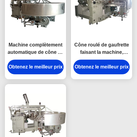
Machine complètement
Cône roulé de gaufrette
automatique de cône de
faisant la machine,
gaufrette de crème
machine de biscuit de
Obtenez le meilleur prix
glacée pour l'usine de
Obtenez le meilleur prix
crème glacée garantie
casse-croûte
d'un an