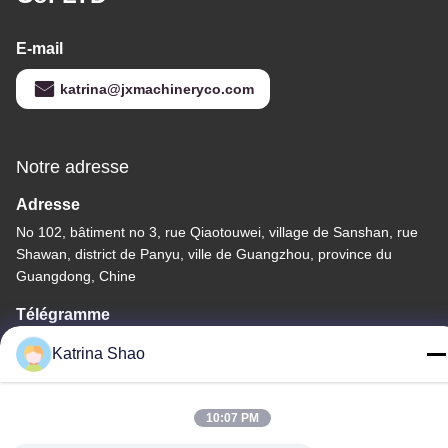
E-mail
katrina@jxmachineryco.com
Notre adresse
Adresse
No 102, bâtiment no 3, rue Qiaotouwei, village de Sanshan, rue
Shawan, district de Panyu, ville de Guangzhou, province du
Guangdong, Chine
Télégramme
86--15913188664
Katrina Shao
10:07 PM