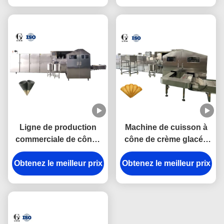
PLC 10000 pièces/heure
Ligne de production
Machine de cuisson à
commerciale de cônes
cône de crème glacée
de crème glacée en
entièrement
acier inoxydable à deux
Obtenez le meilleur prix
Obtenez le meilleur prix
automatique parfaite
couleurs
pour la ligne de
production
commerciale de cônes
de sucre