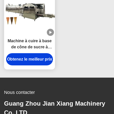
Machine à cuire à base
de cône de sucre à
conception multiple
Obtenez le meilleur prix
entièrement
automatique avec
contrôle PLC
SIEMENS/DELTA
Nous contacter
Guang Zhou Jian Xiang Machinery
Co. LTD