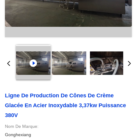
Ligne De Production De Cônes De Crème
Glacée En Acier Inoxydable 3,37kw Puissance
380V
Nom De Marque:
Gonghexiang