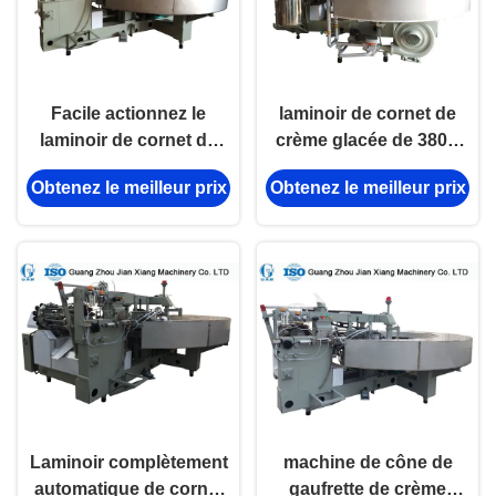
Facile actionnez le
laminoir de cornet de
laminoir de cornet de
crème glacée de 380V
crème glacée avec la
1.5kw, machine de
Obtenez le meilleur prix
Obtenez le meilleur prix
consommation du gaz
fabrication de biscuits
5kg/H
de cône
Laminoir complètement
machine de cône de
automatique de cornet
gaufrette de crème