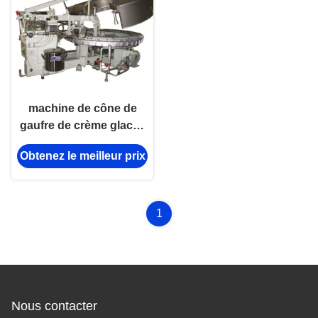
machine de cône de
gaufre de crème glacée
0.6MPa, cône de
Obtenez le meilleur prix
gaufrette faisant la
machine mettre en
place l'installation
1
Nous contacter