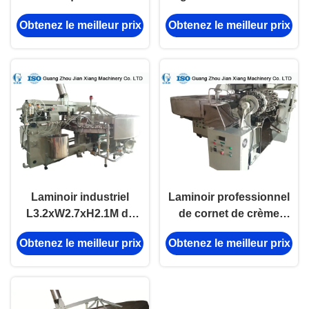
de crème glacée pour
glacée 0.6MPa, chaîne
Obtenez le meilleur prix
Obtenez le meilleur prix
faire le cornet de crème
de production de cône
glacée
de sucre installation de
champ
Laminoir industriel
Laminoir professionnel
L3.2xW2.7xH2.1M de
de cornet de crème
cornet de crème glacée
glacée pour faire le
Obtenez le meilleur prix
Obtenez le meilleur prix
une garantie d'an
cornet de crème glacée
cuire au four