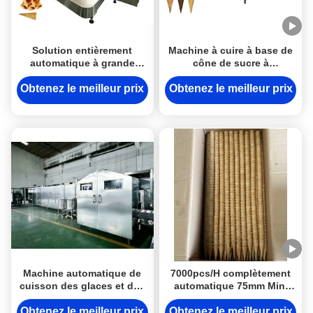
Solution entièrement
Machine à cuire à base de
automatique à grande
cône de sucre à
vitesse pour les mini
conception multiple
cônes de sucre remplis de
entièrement automatique
Obtenez le meilleur prix
Obtenez le meilleur prix
chocolat, machine à cuire
avec contrôle PLC
automatique à cônes de
SIEMENS/DELTA
sucre en rouleau
Machine automatique de
7000pcs/H complètement
cuisson des glaces et des
automatique 75mm Mini
cônes de sucre pour une
Sugar Cone Baking
production continue en
Machine Multifunctional
Obtenez le meilleur prix
Obtenez le meilleur prix