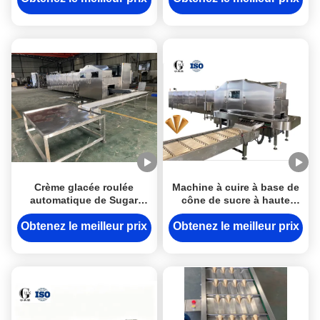
volume moyen
Crème glacée roulée
Machine à cuire à base de
automatique de Sugar
cône de sucre à haute
Cone Baking Machine For
capacité de production
6000pcs/h
avec système de
Obtenez le meilleur prix
Obtenez le meilleur prix
commande PLC 10000
pièces/heure