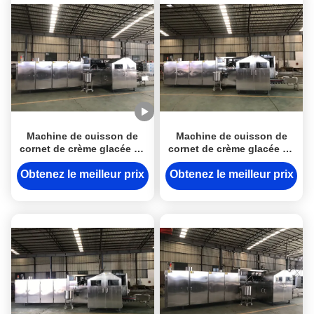
Machine de cuisson de
Machine de cuisson de
cornet de crème glacée de
cornet de crème glacée de
biscuit de sucre pour
conception moderne pour
l'usine de casse-croûte
les cônes de roulement de
Obtenez le meilleur prix
Obtenez le meilleur prix
sucre