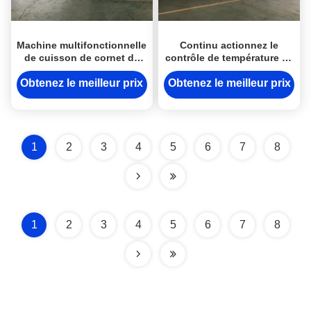
Machine multifonctionnelle
Continu actionnez le
de cuisson de cornet de
contrôle de température de
crème glacée pour le cône
machine de cuisson de
roulé par sucre, petit pain
cornet de crème glacée
Obtenez le meilleur prix
Obtenez le meilleur prix
d'oeufs
librement
1
2
3
4
5
6
7
8
1
2
3
4
5
6
7
8