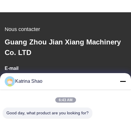
Nous contacter
Guang Zhou Jian Xiang Machinery
Co. LTD
E-mail
katrina@jxmachineryco.com
Katrina Shao
6:43 AM
Notre adresse
Good day, what product are you looking for?
Adresse
No 102, bâtiment no 3, rue Qiaotouwei, village de Sanshan, rue
Shawan, district de Panyu, ville de Guangzhou, province du