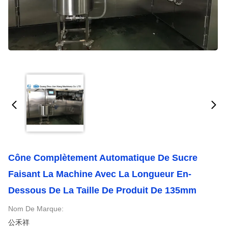
Cône Complètement Automatique De Sucre
Faisant La Machine Avec La Longueur En-
Dessous De La Taille De Produit De 135mm
Nom De Marque:
公禾祥