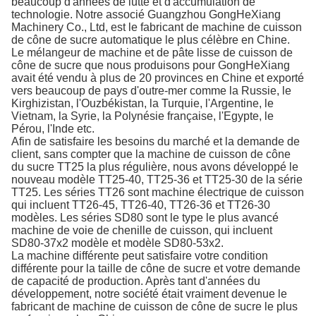
beaucoup d'années de lutte et d'accumulation de
technologie. Notre associé Guangzhou GongHeXiang
Machinery Co., Ltd, est le fabricant de machine de cuisson
de cône de sucre automatique le plus célèbre en Chine.
Le mélangeur de machine et de pâte lisse de cuisson de
cône de sucre que nous produisons pour GongHeXiang
avait été vendu à plus de 20 provinces en Chine et exporté
vers beaucoup de pays d'outre-mer comme la Russie, le
Kirghizistan, l'Ouzbékistan, la Turquie, l'Argentine, le
Vietnam, la Syrie, la Polynésie française, l'Egypte, le
Pérou, l'Inde etc.
Afin de satisfaire les besoins du marché et la demande de
client, sans compter que la machine de cuisson de cône
du sucre TT25 la plus régulière, nous avons développé le
nouveau modèle TT25-40, TT25-36 et TT25-30 de la série
TT25. Les séries TT26 sont machine électrique de cuisson
qui incluent TT26-45, TT26-40, TT26-36 et TT26-30
modèles. Les séries SD80 sont le type le plus avancé
machine de voie de chenille de cuisson, qui incluent
SD80-37x2 modèle et modèle SD80-53x2.
La machine différente peut satisfaire votre condition
différente pour la taille de cône de sucre et votre demande
de capacité de production. Après tant d'années du
développement, notre société était vraiment devenue le
fabricant de machine de cuisson de cône de sucre le plus