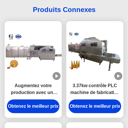
Produits Connexes
Augmentez votre
3.37kw contrôle PLC
production avec une
machine de fabrication
machine de fabrication
de cône de sucre
Obtenez le meilleur prix
de cônes de sucre mini
Obtenez le meilleur prix
entièrement
à haute productivité
automatique en acier
inoxydable 304