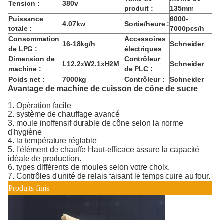
Tension :
380v
produit :
135mm
Puissance
6000-
4.07kw
Sortie/heure :
totale :
7000pcs/h
Consommation
Accessoires
16-18kg/h
Schneider
de LPG :
électriques
Dimension de
Contrôleur
L12.2xW2.1xH2M
Schneider
machine :
de PLC :
Poids net :
7000kg
Contrôleur :
Schneider
Avantage de machine de cuisson de cône de sucre
1. Opération facile
2. système de chauffage avancé
3. moule inoffensif durable de cône selon la norme
d'hygiène
4. la température réglable
5. l'élément de chauffe Haut-efficace assure la capacité
idéale de production.
6. types différents de moules selon votre choix.
7. Contrôles d'unité de relais faisant le temps cuire au four.
Produits finis