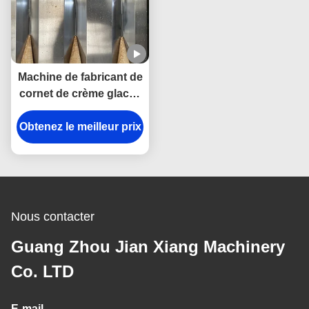
Machine de fabricant de
cornet de crème glacée
d'OIN 3.37kw avec le
Obtenez le meilleur prix
contrôle de PLC
Nous contacter
Guang Zhou Jian Xiang Machinery
Co. LTD
E-mail