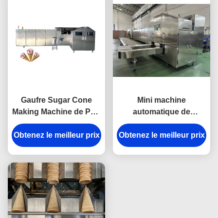
Gaufre Sugar Cone
Mini machine
Making Machine de PLC
automatique de
5000pcs/h 120mm
fabrication de cônes de
Obtenez le meilleur prix
Obtenez le meilleur prix
sucre pour le
remplissage de
chocolat - conçue pour
l'usine alimentaire