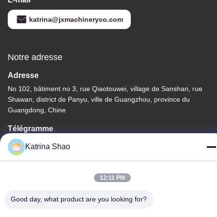
katrina@jxmachineryco.com
Notre adresse
Adresse
No 102, bâtiment no 3, rue Qiaotouwei, village de Sanshan, rue
Shawan, district de Panyu, ville de Guangzhou, province du
Guangdong, Chine
Télégramme
86--15913188664
Katrina Shao
12:11 PM
Good day, what product are you looking for?
Politique de confidentialité
|
Plan du site
La Chine est bonne. Qualité machine de cuisson de cornet de