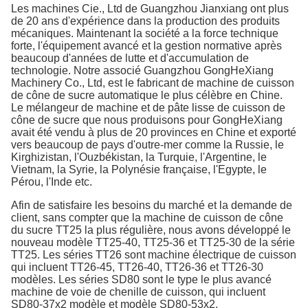
Les machines Cie., Ltd de Guangzhou Jianxiang ont plus
de 20 ans d'expérience dans la production des produits
mécaniques. Maintenant la société a la force technique
forte, l'équipement avancé et la gestion normative après
beaucoup d'années de lutte et d'accumulation de
technologie. Notre associé Guangzhou GongHeXiang
Machinery Co., Ltd, est le fabricant de machine de cuisson
de cône de sucre automatique le plus célèbre en Chine.
Le mélangeur de machine et de pâte lisse de cuisson de
cône de sucre que nous produisons pour GongHeXiang
avait été vendu à plus de 20 provinces en Chine et exporté
vers beaucoup de pays d'outre-mer comme la Russie, le
Kirghizistan, l'Ouzbékistan, la Turquie, l'Argentine, le
Vietnam, la Syrie, la Polynésie française, l'Egypte, le
Pérou, l'Inde etc.
Afin de satisfaire les besoins du marché et la demande de
client, sans compter que la machine de cuisson de cône
du sucre TT25 la plus régulière, nous avons développé le
nouveau modèle TT25-40, TT25-36 et TT25-30 de la série
TT25. Les séries TT26 sont machine électrique de cuisson
qui incluent TT26-45, TT26-40, TT26-36 et TT26-30
modèles. Les séries SD80 sont le type le plus avancé
machine de voie de chenille de cuisson, qui incluent
SD80-37x2 modèle et modèle SD80-53x2.