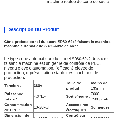
machine roulée de cône de sucre
Description Du Produit
Cône professionnel du sucre
SD80-69x2
faisant la machine,
machine automatique SD80-69x2 de cône
Le type cône automatique du tunnel
de sucre
SD80-69x2
faisant la machine est un genre de contrôle de PLC,
niveau élevé d'automation, l'efficacité élevée de
production, représentation stable des machines de
production.
Taille de
moins de
Tension :
380v
produit :
135mm
Puissance
7000-
4.37kw
Sortie/heure :
totale :
7500pcs/h
Consommation
Accessoires
18-20kg/h
Schneider
de LPG :
électriques
Dimension de
Contrôleur