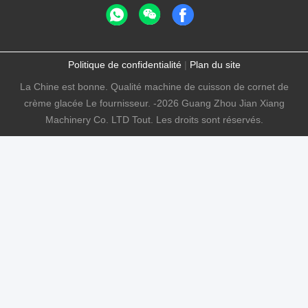
Politique de confidentialité
|
Plan du site
La Chine est bonne. Qualité machine de cuisson de cornet de
crème glacée Le fournisseur. -2026 Guang Zhou Jian Xiang
Machinery Co. LTD Tout. Les droits sont réservés.