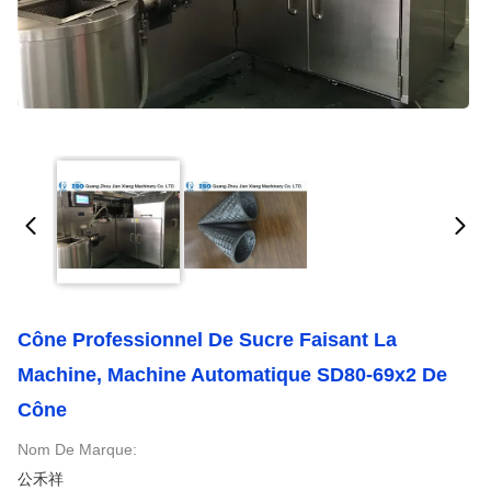
Cône Professionnel De Sucre Faisant La
Machine, Machine Automatique SD80-69x2 De
Cône
Nom De Marque:
公禾祥