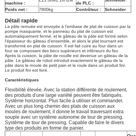
L13.5xW2.1xH2M
Schneider
machine :
de PLC :
Poids net :
7800kg
Contrôleur :
Schneider
Détail rapide
La pâte remuée est envoyée à l'embase de plat de cuisson par la
pompe masquante, et le panneau du plat de cuisson est
automatiquement fermé, et le gâteau de la pâte est formé selon
l'épaisseur du gâteau d'ensemble, et alors le plat tournant est
transformé en plat de cuisson. Il est fait cuire au four dans un
four se composant des becs supérieurs et inférieurs du feu.
Après la cuisson, la pâte de nouille est devenue un gâteau de la
pâte. Le gâteau de robot introduit exactement le gâteau de la
pâte dans le moule de petit pain et le roule dans un produit fini.
Le produit fini est livré.
Caractéristiques
Flexibilité élevée. Avec la station différente de roulement,
des produits d'une large variété peuvent être fabriqués.
Système horizontal. Plus facile à utiliser et commander.
Avec un plus long chemin des plats de cuisson aux
moules de roulement, il donne le travail traversant extra
souple avec un système autonome de tour de pressing.
Système de tour de pressing. Capable de faire le divers
type des produits en forme de panier.
Quan