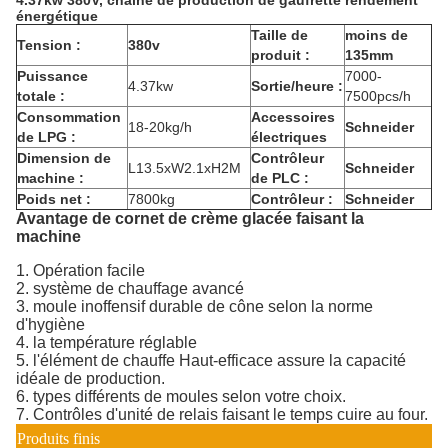
4.37kw 380V, chaîne de production de gaufrette rendement
énergétique
Taille de
moins de
Tension :
380v
produit :
135mm
Puissance
7000-
4.37kw
Sortie/heure :
totale :
7500pcs/h
Consommation
Accessoires
18-20kg/h
Schneider
de LPG :
électriques
Dimension de
Contrôleur
L13.5xW2.1xH2M
Schneider
machine :
de PLC :
Poids net :
7800kg
Contrôleur :
Schneider
Avantage de cornet de crème glacée faisant la
machine
1. Opération facile
2. système de chauffage avancé
3. moule inoffensif durable de cône selon la norme
d'hygiène
4. la température réglable
5. l'élément de chauffe Haut-efficace assure la capacité
idéale de production.
6. types différents de moules selon votre choix.
7. Contrôles d'unité de relais faisant le temps cuire au four.
Produits finis