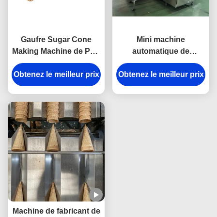
Gaufre Sugar Cone
Mini machine
Making Machine de PLC
automatique de
5000pcs/h 120mm
fabrication de cônes de
Obtenez le meilleur prix
Obtenez le meilleur prix
sucre pour le
remplissage de
chocolat - conçue pour
l'usine alimentaire
Machine de fabricant de