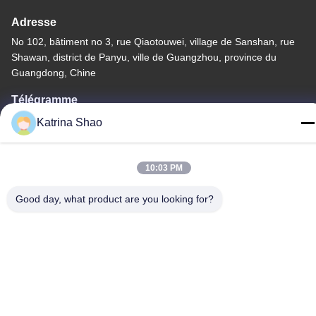
Adresse
No 102, bâtiment no 3, rue Qiaotouwei, village de Sanshan, rue
Shawan, district de Panyu, ville de Guangzhou, province du
Guangdong, Chine
Télégramme
86--15913188664
Katrina Shao
10:03 PM
Good day, what product are you looking for?
Politique de confidentialité
|
Plan du site
La Chine est bonne. Qualité machine de cuisson de cornet de
crème glacée Le fournisseur. -2026 Guang Zhou Jian Xiang
Machinery Co. LTD Tout. Les droits sont réservés.