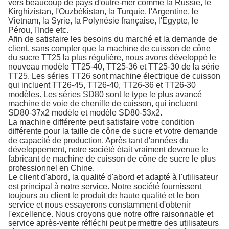
vers beaucoup de pays d'outre-mer comme la Russie, le
Kirghizistan, l'Ouzbékistan, la Turquie, l'Argentine, le
Vietnam, la Syrie, la Polynésie française, l'Egypte, le
Pérou, l'Inde etc.
Afin de satisfaire les besoins du marché et la demande de
client, sans compter que la machine de cuisson de cône
du sucre TT25 la plus régulière, nous avons développé le
nouveau modèle TT25-40, TT25-36 et TT25-30 de la série
TT25. Les séries TT26 sont machine électrique de cuisson
qui incluent TT26-45, TT26-40, TT26-36 et TT26-30
modèles. Les séries SD80 sont le type le plus avancé
machine de voie de chenille de cuisson, qui incluent
SD80-37x2 modèle et modèle SD80-53x2.
La machine différente peut satisfaire votre condition
différente pour la taille de cône de sucre et votre demande
de capacité de production. Après tant d'années du
développement, notre société était vraiment devenue le
fabricant de machine de cuisson de cône de sucre le plus
professionnel en Chine.
Le client d'abord, la qualité d'abord et adapté à l'utilisateur
est principal à notre service. Notre société fournissent
toujours au client le produit de haute qualité et le bon
service et nous essayerons constamment d'obtenir
l'excellence. Nous croyons que notre offre raisonnable et
service après-vente réfléchi peut permettre des utilisateurs