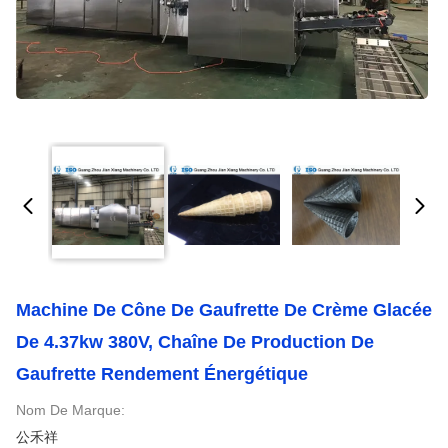
Machine De Cône De Gaufrette De Crème Glacée
De 4.37kw 380V, Chaîne De Production De
Gaufrette Rendement Énergétique
Nom De Marque:
公禾祥