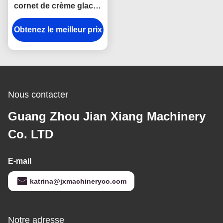
cornet de crème glacée
d'OIN 3.37kw avec le
Obtenez le meilleur prix
contrôle de PLC
Nous contacter
Guang Zhou Jian Xiang Machinery
Co. LTD
E-mail
katrina@jxmachineryco.com
Notre adresse