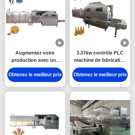
Augmentez votre
3.37kw contrôle PLC
production avec une
machine de fabrication
machine de fabrication
de cône de sucre
Obtenez le meilleur prix
de cônes de sucre mini
Obtenez le meilleur prix
entièrement
à haute productivité
automatique en acier
inoxydable 304