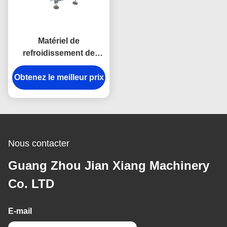
Matériel de
refroidissement de
rassemblement d'acier
Obtenez le meilleur prix
inoxydable de
convoyeurs de
nourriture avec la
vitesse réglable
Nous contacter
Guang Zhou Jian Xiang Machinery
Co. LTD
E-mail