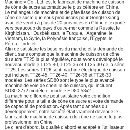
Machinery Co., Ltd, est le fabricant de machine de cuisson
de cône de sucre automatique le plus célèbre en Chine.
Le mélangeur de machine et de pâte lisse de cuisson de
cône de sucre que nous produisons pour GongHeXiang
avait été vendu à plus de 20 provinces en Chine et exporté
vers beaucoup de pays d'outre-mer comme la Russie, le
Kirghizistan, l'Ouzbékistan, la Turquie, l'Argentine, le
Vietnam, la Syrie, la Polynésie française, l'Egypte, le
Pérou, l'Inde etc.
Afin de satisfaire les besoins du marché et la demande de
client, sans compter que la machine de cuisson de cône
du sucre TT25 la plus régulière, nous avons développé le
nouveau modèle TT25-40, TT25-36 et TT25-30 de la série
TT25. Les séries TT26 sont machine électrique de cuisson
qui incluent TT26-45, TT26-40, TT26-36 et TT26-30
modèles. Les séries SD80 sont le type le plus avancé
machine de voie de chenille de cuisson, qui incluent
SD80-37x2 modèle et modèle SD80-53x2.
La machine différente peut satisfaire votre condition
différente pour la taille de cône de sucre et votre demande
de capacité de production. Après tant d'années du
développement, notre société était vraiment devenue le
fabricant de machine de cuisson de cône de sucre le plus
professionnel en Chine.
Le client d'abord, la qualité d'abord et adapté à l'utilisateur