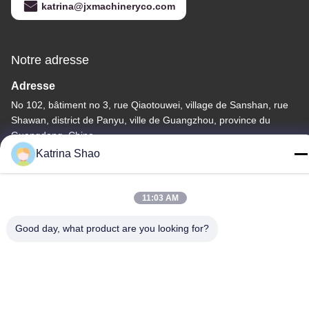
katrina@jxmachineryco.com
Notre adresse
Adresse
No 102, bâtiment no 3, rue Qiaotouwei, village de Sanshan, rue
Shawan, district de Panyu, ville de Guangzhou, province du
Guangdong, Chine
Katrina Shao
Télégramme
86--15913188664
11:03 AM
Good day, what product are you looking for?
Politique de confidentialité
|
Plan du site
La Chine est bonne. Qualité machine de cuisson de cornet de
crème glacée Le fournisseur. -2026 Guang Zhou Jian Xiang