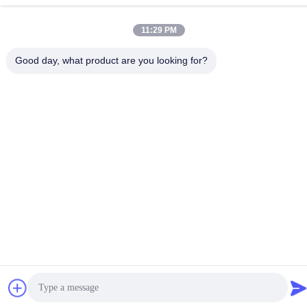
Télégramme
86--15913188664
11:29 PM
Good day, what product are you looking for?
Politique de confidentialité
|
Plan du site
La Chine est bonne. Qualité machine de cuisson de cornet de
crème glacée Le fournisseur. -2026 Guang Zhou Jian Xiang
Machinery Co. LTD Tout. Les droits sont réservés.