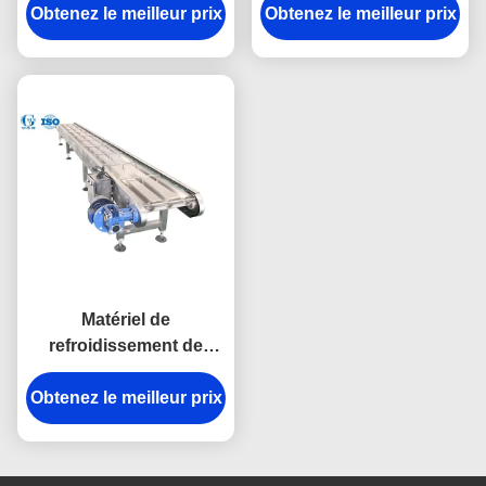
Obtenez le meilleur prix
performance pour la
Obtenez le meilleur prix
de crème glacée,
machine de fabrication
systèmes de convoyeur
de cône
de refroidissement
Matériel de
refroidissement de
rassemblement d'acier
Obtenez le meilleur prix
inoxydable de
convoyeurs de
nourriture avec la
vitesse réglable