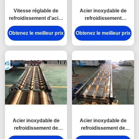
Vitesse réglable de
Acier inoxydable de
refroidissement d'acier
refroidissement
inoxydable de
professionnel de
Obtenez le meilleur prix
convoyeurs de cornet
Obtenez le meilleur prix
convoyeurs pour faire
de crème glacée
le cône de sucre
Acier inoxydable de
Acier inoxydable de
refroidissement de
refroidissement de
convoyeurs de haute
convoyeurs de cornet