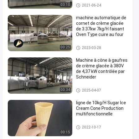
Machine automatique de corn
03:10
2021-06-24
et de crème glacée
machine automatique de
cornet de crème glacée
de 3.37kw 7kg/H faisant
Oven Type cuire au four
Machine automatique de corn
00:25
2023-03-28
et de crème glacée
Machine à cône à gaufres
de crème glacée à 380V
de 4,37 kW contrôlée par
Schneider
Machine automatique de corn
00:34
2025-04-07
et de crème glacée
ligne de 10kg/H Sugar Ice
Cream Cone Production
multifonctionnelle
Machine automatique de corn
2022-10-17
et de crème glacée
00:15