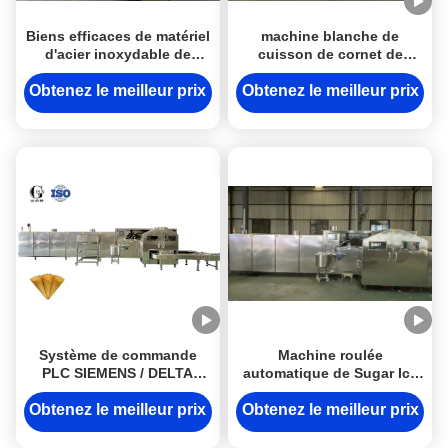
Biens efficaces de matériel
machine blanche de
d'acier inoxydable de
cuisson de cornet de
machine de cuisson de
crème glacée de l'acier
cornet de crème glacée
inoxydable 8kg/h avec le
Obtenez le meilleur prix
Obtenez le meilleur prix
matériel de farine
Système de commande
Machine roulée
PLC SIEMENS / DELTA
automatique de Sugar Ice
Machine à cuire à la crème
Cream Cone Baking 17,5
glacée à cône Augmentez
degrés rôtissant pour
Obtenez le meilleur prix
Obtenez le meilleur prix
votre efficacité de
l'industrie alimentaire
production