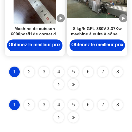
Machine de cuisson
8 kg/h GPL 380V 3.37Kw
6000pcs/H de cornet de
machine à cuire à cône de
crème glacée
crème glacée pour usine
complètement automatique
de snacks
Obtenez le meilleur prix
Obtenez le meilleur prix
de torréfaction pour
l'industrie alimentaire
1
2
3
4
5
6
7
8
1
2
3
4
5
6
7
8