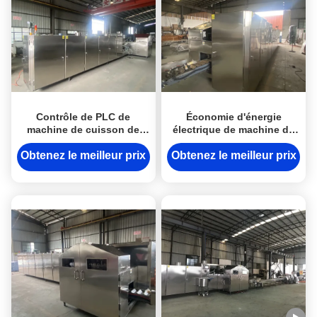
Contrôle de PLC de
Économie d'énergie
machine de cuisson de
électrique de machine de
cornet de crème glacée
cuisson de cornet de
d'acier inoxydable
crème glacée de chauffage
Obtenez le meilleur prix
Obtenez le meilleur prix