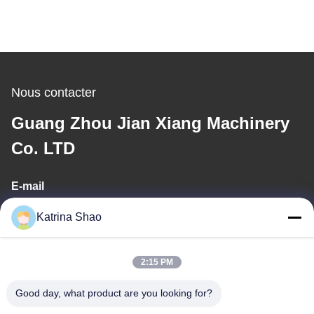
Nous contacter
Guang Zhou Jian Xiang Machinery
Co. LTD
E-mail
katrina@jxmachineryco.com
Katrina Shao
2:15 PM
Notre adresse
Good day, what product are you looking for?
Adresse