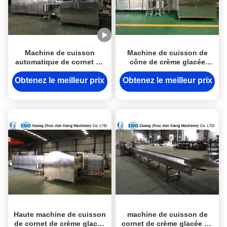
Machine de cuisson
Machine de cuisson de
automatique de cornet de
cône de crème glacée
crème glacée avec la taille
entièrement automatique,
réglable
moules personnalisables
Obtenez le meilleur prix
Obtenez le meilleur prix
pour répondre à vos
besoins en produits dans
une seule machine
Haute machine de cuisson
machine de cuisson de
de cornet de crème glacée
cornet de crème glacée de