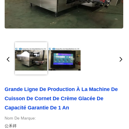
Grande Ligne De Production À La Machine De
Cuisson De Cornet De Crème Glacée De
Capacité Garantie De 1 An
Nom De Marque:
公禾祥