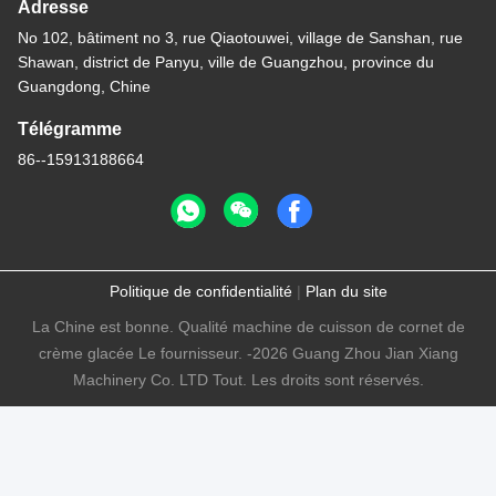
Adresse
No 102, bâtiment no 3, rue Qiaotouwei, village de Sanshan, rue
Shawan, district de Panyu, ville de Guangzhou, province du
Guangdong, Chine
Télégramme
86--15913188664
Politique de confidentialité
|
Plan du site
La Chine est bonne. Qualité machine de cuisson de cornet de
crème glacée Le fournisseur. -2026 Guang Zhou Jian Xiang
Machinery Co. LTD Tout. Les droits sont réservés.