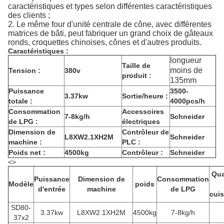
caractéristiques et types selon différentes caractéristiques
des clients ;
2. Le même four d'unité centrale de cône, avec différentes
matrices de bâti, peut fabriquer un grand choix de gâteaux
ronds, croquettes chinoises, cônes et d'autres produits.
Caractéristiques :
longueur
Taille de
moins de
Tension :
380v
produit :
135mm
Puissance
3500-
3.37kw
Sortie/heure :
totale :
4000pcs/h
Consommation
Accessoires
7-8kg/h
Schneider
de LPG :
électriques
Dimension de
Contrôleur de
L8XW2.1XH2M
Schneider
machine :
PLC :
Poids net :
4500kg
Contrôleur :
Schneider
<>
Qua
Puissance
Dimension de
Consommation
Modèle
poids
d'entrée
machine
de LPG
cui
SD80-
3.37kw
L8XW2.1XH2M
4500kg
7-8kg/h
37x2