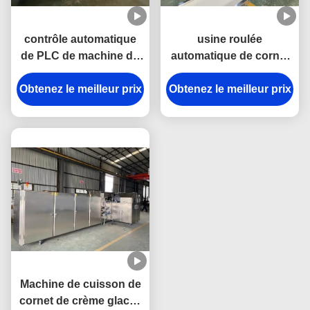
contrôle automatique
usine roulée
de PLC de machine du
automatique de cornet
cornet de crème glacée
de crème glacée de
Obtenez le meilleur prix
2000pcs/H
Obtenez le meilleur prix
machine de cône du
sucre 3.37Kw
Machine de cuisson de
cornet de crème glacée