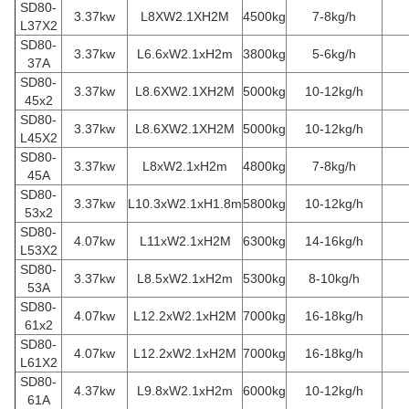
SD80-
3.37kw
L8XW2.1XH2M
4500kg
7-8kg/h
L37X2
SD80-
3.37kw
L6.6xW2.1xH2m
3800kg
5-6kg/h
37A
SD80-
3.37kw
L8.6XW2.1XH2M
5000kg
10-12kg/h
45x2
SD80-
3.37kw
L8.6XW2.1XH2M
5000kg
10-12kg/h
L45X2
SD80-
3.37kw
L8xW2.1xH2m
4800kg
7-8kg/h
45A
SD80-
3.37kw
L10.3xW2.1xH1.8m
5800kg
10-12kg/h
53x2
SD80-
4.07kw
L11xW2.1xH2M
6300kg
14-16kg/h
L53X2
SD80-
3.37kw
L8.5xW2.1xH2m
5300kg
8-10kg/h
53A
SD80-
4.07kw
L12.2xW2.1xH2M
7000kg
16-18kg/h
61x2
SD80-
4.07kw
L12.2xW2.1xH2M
7000kg
16-18kg/h
L61X2
SD80-
4.37kw
L9.8xW2.1xH2m
6000kg
10-12kg/h
61A