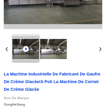
La Machine Industrielle De Fabricant De Gaufre
De Crème Glacée/a Poli La Machine De Cornet
De Crème Glacée
Nom De Marque:
GongHeXiang