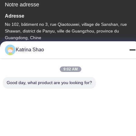
Notre adresse
Adresse
No 102, bâtiment no 3, rue Qiaotouwei, village de Sanshan, rue
Shawan, district de Panyu, ville de Guangzhou, province du
Guangdong, Chine
Télégramme
Katrina Shao
86--15913188664
9:02 AM
Good day, what product are you looking for?
Politique de confidentialité
|
Plan du site
La Chine est bonne. Qualité machine de cuisson de cornet de
crème glacée Le fournisseur. -2026 Guang Zhou Jian Xiang
Machinery Co. LTD Tout. Les droits sont réservés.