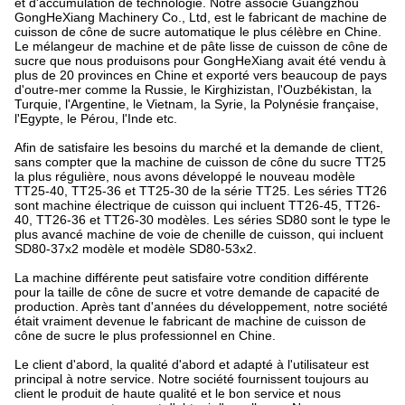
et d'accumulation de technologie. Notre associé Guangzhou
GongHeXiang Machinery Co., Ltd, est le fabricant de machine de
cuisson de cône de sucre automatique le plus célèbre en Chine.
Le mélangeur de machine et de pâte lisse de cuisson de cône de
sucre que nous produisons pour GongHeXiang avait été vendu à
plus de 20 provinces en Chine et exporté vers beaucoup de pays
d'outre-mer comme la Russie, le Kirghizistan, l'Ouzbékistan, la
Turquie, l'Argentine, le Vietnam, la Syrie, la Polynésie française,
l'Egypte, le Pérou, l'Inde etc.
Afin de satisfaire les besoins du marché et la demande de client,
sans compter que la machine de cuisson de cône du sucre TT25
la plus régulière, nous avons développé le nouveau modèle
TT25-40, TT25-36 et TT25-30 de la série TT25. Les séries TT26
sont machine électrique de cuisson qui incluent TT26-45, TT26-
40, TT26-36 et TT26-30 modèles. Les séries SD80 sont le type le
plus avancé machine de voie de chenille de cuisson, qui incluent
SD80-37x2 modèle et modèle SD80-53x2.
La machine différente peut satisfaire votre condition différente
pour la taille de cône de sucre et votre demande de capacité de
production. Après tant d'années du développement, notre société
était vraiment devenue le fabricant de machine de cuisson de
cône de sucre le plus professionnel en Chine.
Le client d'abord, la qualité d'abord et adapté à l'utilisateur est
principal à notre service. Notre société fournissent toujours au
client le produit de haute qualité et le bon service et nous