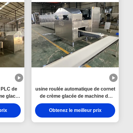
e PLC de
usine roulée automatique de cornet
me glacée
de crème glacée de machine de
cône du sucre 3.37Kw
prix
Obtenez le meilleur prix