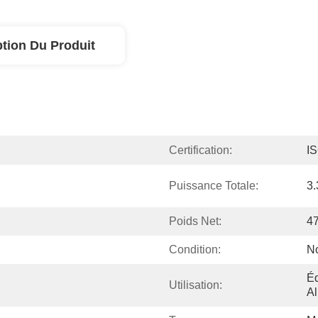
ption Du Produit
Certification:
I
Puissance Totale:
3
Poids Net:
4
Condition:
N
Éq
Utilisation:
Al