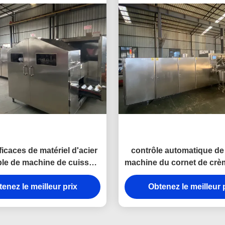
ficaces de matériel d'acier
contrôle automatique d
le de machine de cuisson
machine du cornet de crè
ornet de crème glacée
2000pcs/H
enez le meilleur prix
Obtenez le meilleur 