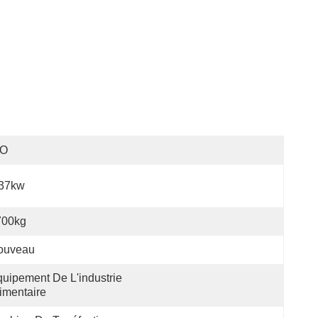
SO
.37kw
700kg
ouveau
uipement De L'industrie 
imentaire