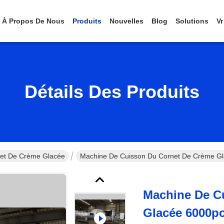
À Propos De Nous
Produits
Nouvelles
Blog
Solutions
Vr
Détails Des Produits
et De Crème Glacée
Machine De Cuisson Du Cornet De Crème Glac
Machine De C
Glacée 6000pc