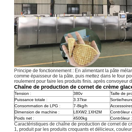
Principe de fonctionnement : En alimentant la pâte méla
comme épaisseur de la pâte, puis mettez dans le four pour 
roulement pour faire les produits finis. après convoyeur 
Chaîne de production de cornet de crème glac
Tension :
380v
Taille de pro
Puissance totale :
3.37kw
Sortie/heure
Consommation de LPG :
7-8kg/h
Accessoires
Dimension de machine :
L8XW2.1XH2M
Contrôleur 
Poids net :
4500kg
Contrôleur 
Caractéristiques de chaîne de production de cornet de c
1, produit par les produits croquants et délicieux, couleu