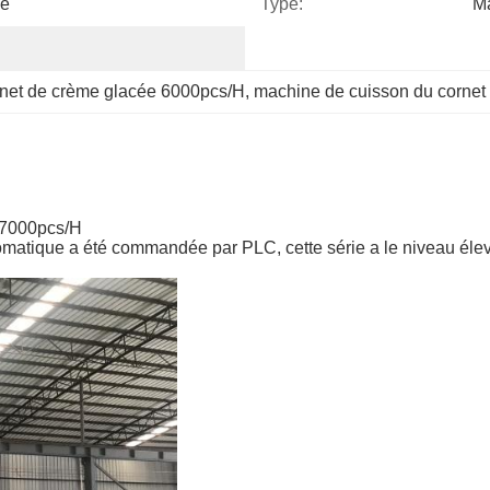
ie
Type:
Ma
rnet de crème glacée 6000pcs/H
, 
machine de cuisson du cornet
 7000pcs/H
atique a été commandée par PLC, cette série a le niveau élevé 