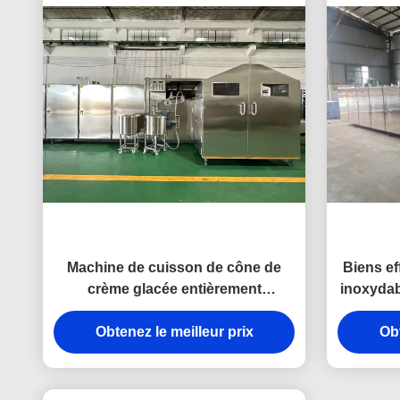
Machine de cuisson de cône de
Biens ef
crème glacée entièrement
inoxydab
automatique, moules
de c
personnalisables pour répondre à
Obtenez le meilleur prix
Obt
vos besoins en produits dans une
seule machine