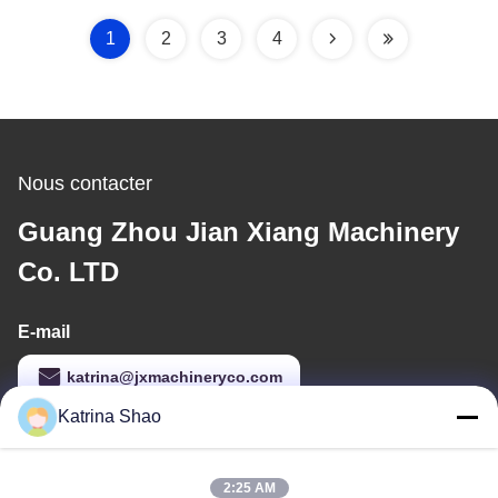
1
2
3
4
Nous contacter
Guang Zhou Jian Xiang Machinery
Co. LTD
E-mail
katrina@jxmachineryco.com
Katrina Shao
Notre adresse
2:25 AM