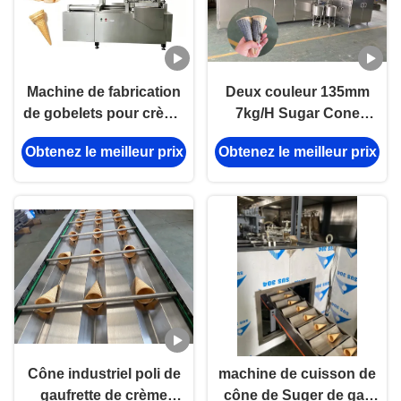
Machine de fabrication
Deux couleur 135mm
de gobelets pour crème
7kg/H Sugar Cone
glacée Gobelets cône
Making Machine
Obtenez le meilleur prix
Obtenez le meilleur prix
OEM Gobelets
Cône industriel poli de
machine de cuisson de
gaufrette de crème
cône de Suger de gaz