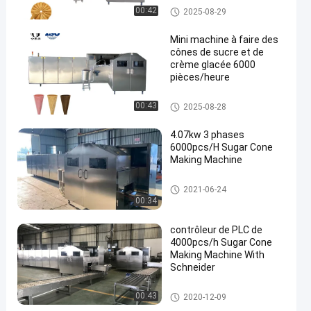
Cône de sucre faisant la mach
00:42
2025-08-29
ine
Mini machine à faire des
cônes de sucre et de
crème glacée 6000
pièces/heure
Chaîne de production de corne
00:43
2025-08-28
t de crème glacée
4.07kw 3 phases
6000pcs/H Sugar Cone
Making Machine
Cône de sucre faisant la mach
2021-06-24
ine
00:34
contrôleur de PLC de
4000pcs/h Sugar Cone
Making Machine With
Schneider
Cône de sucre faisant la mach
00:43
2020-12-09
ine