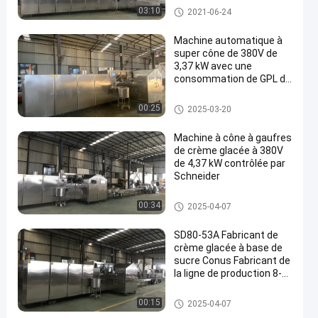
Machine automatique de corn
03:10
2021-06-24
et de crème glacée
Machine automatique à
super cône de 380V de
3,37 kW avec une
consommation de GPL de
7 à 8 kg/h
Machine automatique de corn
00:25
2025-03-20
et de crème glacée
Machine à cône à gaufres
de crème glacée à 380V
de 4,37 kW contrôlée par
Schneider
Machine automatique de corn
00:34
2025-04-07
et de crème glacée
SD80-53A Fabricant de
crème glacée à base de
sucre Conus Fabricant de
la ligne de production 8-
10 kg/h Consommation
de GPL
Machine automatique de corn
00:15
2025-04-07
et de crème glacée