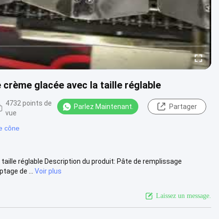
rème glacée avec la taille réglable
4732 points de
Parlez Maintenant.
Partager
vue
e cône
ille réglable Description du produit: Pâte de remplissage
tage de ...
Voir plus
Laissez un message.