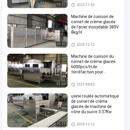
machine de cuisson de cornet
00:25
2022-11-23
de crème glacée
Machine de cuisson de
cornet de crème glacée
de l'acier inoxydable 380V
8kg/H
machine de cuisson de cornet
00:43
2025-12-12
de crème glacée
Machine de cuisson du
cornet de crème glacée
6000pcs/H de
torréfaction pour
l'industrie alimentaire
machine de cuisson de cornet
01:04
2021-09-02
de crème glacée
usine roulée automatique
de cornet de crème
glacée de machine de
cône du sucre 3.37Kw
machine de cuisson de cornet
00:29
2025-12-12
de crème glacée